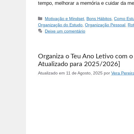
tempo, melhorar a memória e cuidar da me
Categorias
Motivação e Mindset
,
Bons Hábitos
,
Como Estu
Organização do Estudo
,
Organização Pessoal
,
Rot
Deixe um comentário
Organiza o Teu Ano Letivo com o
Atualizado para 2025/2026]
Atualizado em
11 de Agosto, 2025
por
Vera Pereir