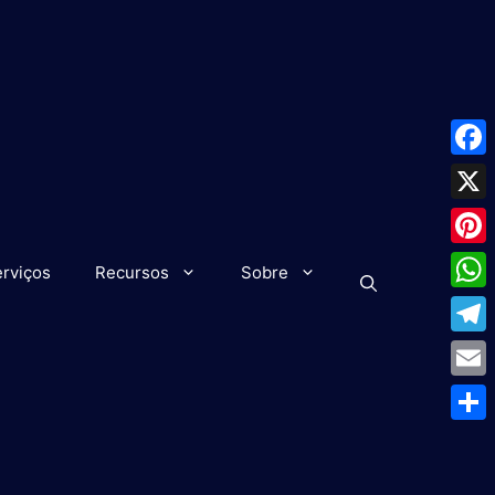
Face
X
Pinte
rviços
Recursos
Sobre
What
Tele
Emai
Shar