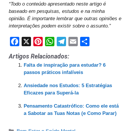
“Todo o conteúdo apresentado neste artigo é
baseado em pesquisas, estudos e na minha
opinião. É importante lembrar que outras opiniões e
interpretações podem existir sobre o assunto.”
F
X
Pi
W
T
E
S
a
nt
h
el
m
h
Artigos Relacionados:
c
er
at
e
ail
ar
Falta de inspiração para estudar? 6
e
e
s
gr
e
passos práticos infalíveis
b
st
A
a
Ansiedade nos Estudos: 5 Estratégias
o
p
m
Eficazes para Superá-la
o
p
k
Pensamento Catastrófico: Como ele está
a Sabotar as Tuas Notas (e Como Parar)
Categorias