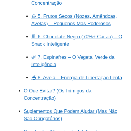
Concentração
🌰 5. Frutos Secos (Nozes, Amêndoas,
Avelãs) – Pequenos Mas Poderosos
🍫 6. Chocolate Negro (70%+ Cacau) – O
Snack Inteligente
🌿 7. Espinafres – O Vegetal Verde da
Inteligência
🥣 8. Aveia – Energia de Libertação Lenta
O Que Evitar? (Os Inimigos da
Concentração)
Suplementos Que Podem Ajudar (Mas Não
São Obrigatórios)