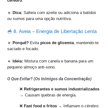
cérebro
.
🔹
Dica:
Salteia com azeite ou adiciona a batidos
ou sumos para uma opção nutritiva.
🥣 8. Aveia – Energia de Libertação Lenta
🔹
Porquê?
Evita
picos de glicemia
, mantendo-te
saciado e focado.
🔹
Ideia:
Mistura com canela e banana para um
pequeno almoço anti-sono.
O Que Evitar? (Os Inimigos da Concentração)
❌
Refrigerantes e sumos industrializados
→ Causam quebras de energia.
❌
Fast food e fritos
→ Inflamam o cérebro