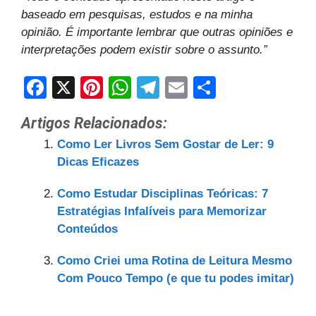
baseado em pesquisas, estudos e na minha
opinião. É importante lembrar que outras opiniões e
interpretações podem existir sobre o assunto.”
F
X
Pi
W
T
E
S
a
nt
h
el
m
h
Artigos Relacionados:
c
er
at
e
ail
ar
Como Ler Livros Sem Gostar de Ler: 9
e
e
s
gr
e
Dicas Eficazes
b
st
A
a
Como Estudar Disciplinas Teóricas: 7
o
p
m
Estratégias Infalíveis para Memorizar
o
p
Conteúdos
k
Como Criei uma Rotina de Leitura Mesmo
Com Pouco Tempo (e que tu podes imitar)