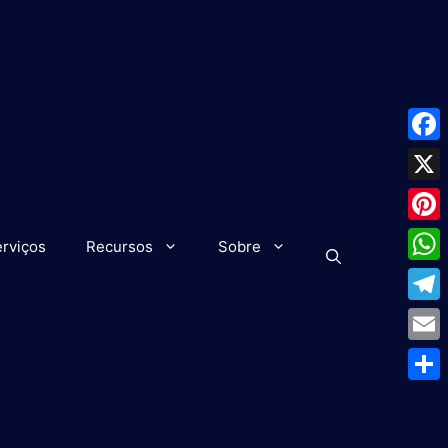
Face
X
Pinte
rviços
Recursos
Sobre
What
Tele
Emai
Shar