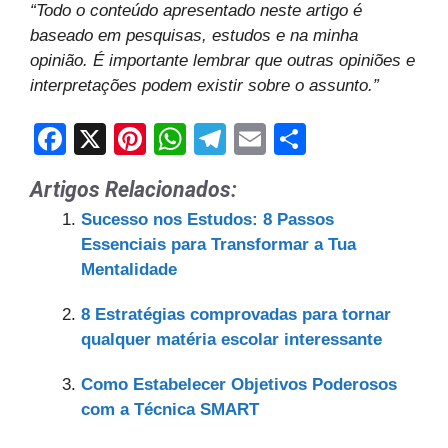
“Todo o conteúdo apresentado neste artigo é
baseado em pesquisas, estudos e na minha
opinião. É importante lembrar que outras opiniões e
interpretações podem existir sobre o assunto.”
F
X
Pi
W
T
E
S
a
nt
h
el
m
h
Artigos Relacionados:
c
er
at
e
ail
ar
Sucesso nos Estudos: 8 Passos
e
e
s
gr
e
Essenciais para Transformar a Tua
b
st
A
a
Mentalidade
o
p
m
8 Estratégias comprovadas para tornar
o
p
qualquer matéria escolar interessante
k
Como Estabelecer Objetivos Poderosos
com a Técnica SMART