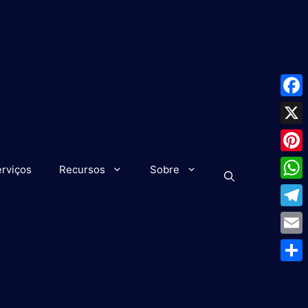
Face
X
Pinte
rviços
Recursos
Sobre
What
Tele
Emai
Shar