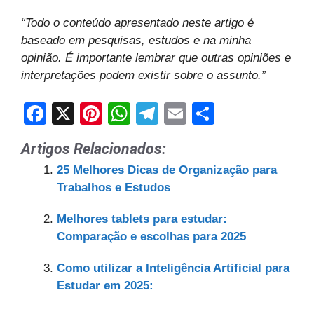
“Todo o conteúdo apresentado neste artigo é
baseado em pesquisas, estudos e na minha
opinião. É importante lembrar que outras opiniões e
interpretações podem existir sobre o assunto.”
F
X
Pi
W
T
E
S
a
nt
h
el
m
h
Artigos Relacionados:
c
er
at
e
ail
ar
25 Melhores Dicas de Organização para
e
e
s
gr
e
Trabalhos e Estudos
b
st
A
a
Melhores tablets para estudar:
o
p
m
Comparação e escolhas para 2025
o
p
k
Como utilizar a Inteligência Artificial para
Estudar em 2025: