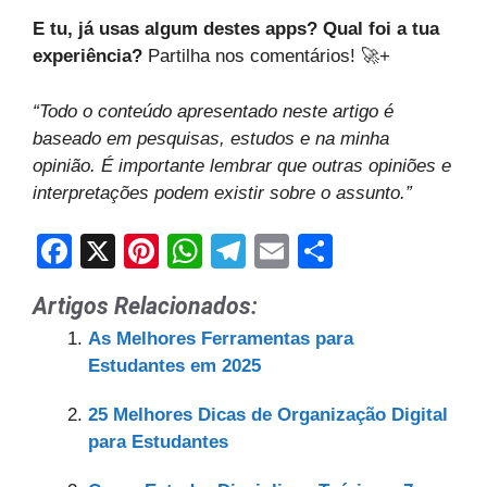
E tu, já usas algum destes apps? Qual foi a tua
experiência?
Partilha nos comentários! 🚀+
“Todo o conteúdo apresentado neste artigo é
baseado em pesquisas, estudos e na minha
opinião. É importante lembrar que outras opiniões e
interpretações podem existir sobre o assunto.”
F
X
Pi
W
T
E
S
a
nt
h
el
m
h
Artigos Relacionados:
c
er
at
e
ail
ar
As Melhores Ferramentas para
e
e
s
gr
e
Estudantes em 2025
b
st
A
a
25 Melhores Dicas de Organização Digital
o
p
m
para Estudantes
o
p