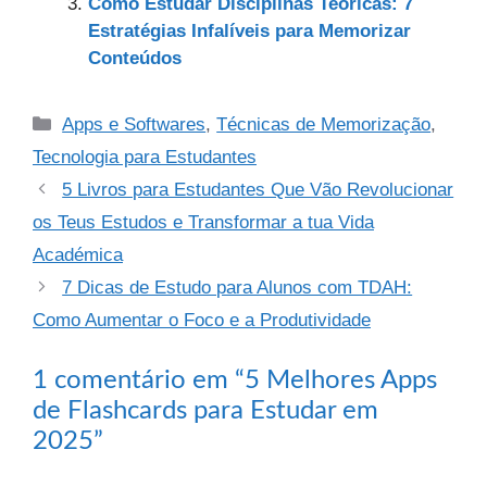
k
Como Estudar Disciplinas Teóricas: 7
Estratégias Infalíveis para Memorizar
Conteúdos
Categorias
Apps e Softwares
,
Técnicas de Memorização
,
Tecnologia para Estudantes
5 Livros para Estudantes Que Vão Revolucionar
os Teus Estudos e Transformar a tua Vida
Académica
7 Dicas de Estudo para Alunos com TDAH:
Como Aumentar o Foco e a Produtividade
1 comentário em “5 Melhores Apps
de Flashcards para Estudar em
2025”