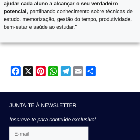
ajudar cada aluno a alcançar o seu verdadeiro
potencial,
partilhando conhecimento sobre técnicas de
estudo, memorização, gestão do tempo, produtividade,
bem-estar e saúde ao estudar.”
F
X
Pi
W
T
E
S
a
nt
h
el
m
h
c
er
at
e
ail
ar
e
e
s
gr
e
JUNTA-TE À NEWSLETTER
b
st
A
a
o
p
m
Inscreve-te para conteúdo exclusivo!
o
p