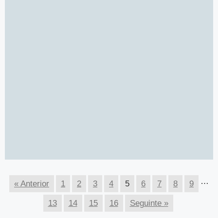
…
« Anterior
1
2
3
4
5
6
7
8
9
13
14
15
16
Seguinte »